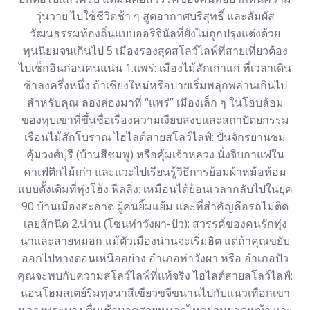
วุ่นวาย ไปใช้ชีวิตช้า ๆ สูดอากาศบริสุทธิ์ และสัมผัส
วัฒนธรรมท้องถิ่นแบบออริจินัลที่ยังไม่ถูกปรุงแต่งด้วย
ทุนนิยมจนเกินไป 5 เมืองรองสุดสโลว์ไลฟ์ที่สายเที่ยวต้อง
ไปเช็กอินก่อนคนแน่น 1.แพร่: เมืองไม้สักเก่าแก่ ที่เวลาเดิน
ช้าลงครึ่งหนึ่ง ถ้าเชียงใหม่หรือปายเริ่มพลุกพล่านเกินไป
สำหรับคุณ ลองล่องมาที่ “แพร่” เมืองเล็ก ๆ ในโอบล้อม
ของหุบเขาที่ขึ้นชื่อเรื่องความเงียบสงบและสถาปัตยกรรม
เรือนไม้สักโบราณ ไฮไลต์สายสโลว์ไลฟ์: ปั่นจักรยานชม
คุ้มวงศ์บุรี (บ้านสีชมพู) หรือคุ้มเจ้าหลวง นั่งจิบกาแฟใน
คาเฟ่ตึกไม้เก่า และแวะไปเรียนรู้วิธีการย้อมผ้าหม้อห้อม
แบบดั้งเดิมที่ทุ่งโฮ้ง ฟีลลิ่ง: เหมือนได้ย้อนเวลากลับไปในยุค
90 บ้านเมืองสะอาด ผู้คนยิ้มแย้ม และที่สำคัญคือรถไม่ติด
เลยสักนิด 2.น่าน (โซนท่าวังผา-ปัว): สวรรค์ของคนรักทุ่ง
นาและสายหมอก แม้ตัวเมืองน่านจะเริ่มฮิต แต่ถ้าคุณขยับ
ออกไปทางตอนเหนืออย่าง อําเภอท่าวังผา หรือ อําเภอปัว
คุณจะพบกับความสโลว์ไลฟ์ที่แท้จริง ไฮไลต์สายสโลว์ไลฟ์:
นอนโฮมสเตย์ริมทุ่งนาสีเขียวขจีขนานไปกับแนวเทือกเขา