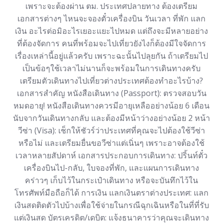
เพราะจะต้องผ่าน ตม. ประเทศปลายทาง ต้องเตรียม
เอกสารต่างๆ ไหนจะจองตั๋วเครื่องบิน วันเวลา ที่พัก แลก
เงิน อะไรต่อมิอะไรเยอะแยะไปหมด แต่ถึงจะมีหลายอย่าง
ที่ต้องจัดการ คนที่พร้อมจะไปเที่ยวยังไงก็ต้องมีใจจัดการ
เรื่องเหล่านี้อยู่แล้วครับ เพราะฉะนั้นไปลุยกัน ถ้าเตรียมไป
เป็นข้อๆใช้เวลาไม่นานก็จะพร้อมในการเดินทางครับ
เตรียมตัวเดินทางไปเที่ยวต่างประเทศต้องทำอะไรบ้าง?
เอกสารสำคัญ หนังสือเดินทาง (Passport): ตรวจสอบวัน
หมดอายุ! หนังสือเดินทางควรมีอายุเหลืออย่างน้อย 6 เดือน
นับจากวันเดินทางกลับ และต้องมีหน้าว่างอย่างน้อย 2 หน้า
วีซ่า (Visa): เช็กให้ชัวร์ว่าประเทศที่คุณจะไปต้องใช้วีซ่า
หรือไม่ และเตรียมยื่นขอวีซ่าแต่เนิ่นๆ เพราะอาจต้องใช้
เวลาหลายสัปดาห์ เอกสารประกอบการเดินทาง: ปริ้นท์ตั๋ว
เครื่องบินไป-กลับ, ใบจองที่พัก, และแผนการเดินทาง
คร่าวๆ เก็บไว้ในกระเป๋าเดินทาง หรือจะบันทึกไว้ใน
โทรศัพท์มือถือก็ได้ การเงิน แลกเงินตราต่างประเทศ: แลก
เงินสดติดตัวไปบ้างเพื่อใช้จ่ายในกรณีฉุกเฉินหรือในที่ที่รับ
แต่เงินสด บัตรเครดิต/เดบิต: แจ้งธนาคารว่าคุณจะเดินทาง