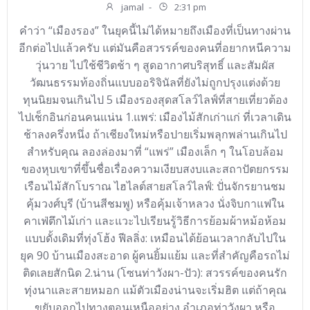
jamal
-
2:31 pm
คำว่า “เมืองรอง” ในยุคนี้ไม่ได้หมายถึงเมืองที่เป็นทางผ่าน
อีกต่อไปแล้วครับ แต่มันคือสวรรค์ของคนที่อยากหนีความ
วุ่นวาย ไปใช้ชีวิตช้า ๆ สูดอากาศบริสุทธิ์ และสัมผัส
วัฒนธรรมท้องถิ่นแบบออริจินัลที่ยังไม่ถูกปรุงแต่งด้วย
ทุนนิยมจนเกินไป 5 เมืองรองสุดสโลว์ไลฟ์ที่สายเที่ยวต้อง
ไปเช็กอินก่อนคนแน่น 1.แพร่: เมืองไม้สักเก่าแก่ ที่เวลาเดิน
ช้าลงครึ่งหนึ่ง ถ้าเชียงใหม่หรือปายเริ่มพลุกพล่านเกินไป
สำหรับคุณ ลองล่องมาที่ “แพร่” เมืองเล็ก ๆ ในโอบล้อม
ของหุบเขาที่ขึ้นชื่อเรื่องความเงียบสงบและสถาปัตยกรรม
เรือนไม้สักโบราณ ไฮไลต์สายสโลว์ไลฟ์: ปั่นจักรยานชม
คุ้มวงศ์บุรี (บ้านสีชมพู) หรือคุ้มเจ้าหลวง นั่งจิบกาแฟใน
คาเฟ่ตึกไม้เก่า และแวะไปเรียนรู้วิธีการย้อมผ้าหม้อห้อม
แบบดั้งเดิมที่ทุ่งโฮ้ง ฟีลลิ่ง: เหมือนได้ย้อนเวลากลับไปใน
ยุค 90 บ้านเมืองสะอาด ผู้คนยิ้มแย้ม และที่สำคัญคือรถไม่
ติดเลยสักนิด 2.น่าน (โซนท่าวังผา-ปัว): สวรรค์ของคนรัก
ทุ่งนาและสายหมอก แม้ตัวเมืองน่านจะเริ่มฮิต แต่ถ้าคุณ
ขยับออกไปทางตอนเหนืออย่าง อําเภอท่าวังผา หรือ