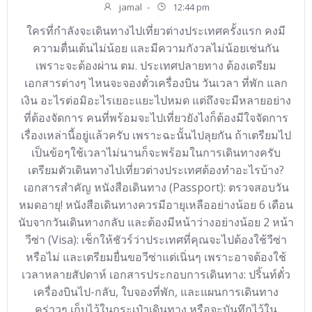
jamal
-
12:44 pm
ใครที่กำลังจะเดินทางไปเที่ยวต่างประเทศครั้งแรก คงมี
ความตื่นเต้นไม่น้อย และมีความกังวลไม่น้อยเช่นกัน
เพราะจะต้องผ่าน ตม. ประเทศปลายทาง ต้องเตรียม
เอกสารต่างๆ ไหนจะจองตั๋วเครื่องบิน วันเวลา ที่พัก แลก
เงิน อะไรต่อมิอะไรเยอะแยะไปหมด แต่ถึงจะมีหลายอย่าง
ที่ต้องจัดการ คนที่พร้อมจะไปเที่ยวยังไงก็ต้องมีใจจัดการ
เรื่องเหล่านี้อยู่แล้วครับ เพราะฉะนั้นไปลุยกัน ถ้าเตรียมไป
เป็นข้อๆใช้เวลาไม่นานก็จะพร้อมในการเดินทางครับ
เตรียมตัวเดินทางไปเที่ยวต่างประเทศต้องทำอะไรบ้าง?
เอกสารสำคัญ หนังสือเดินทาง (Passport): ตรวจสอบวัน
หมดอายุ! หนังสือเดินทางควรมีอายุเหลืออย่างน้อย 6 เดือน
นับจากวันเดินทางกลับ และต้องมีหน้าว่างอย่างน้อย 2 หน้า
วีซ่า (Visa): เช็กให้ชัวร์ว่าประเทศที่คุณจะไปต้องใช้วีซ่า
หรือไม่ และเตรียมยื่นขอวีซ่าแต่เนิ่นๆ เพราะอาจต้องใช้
เวลาหลายสัปดาห์ เอกสารประกอบการเดินทาง: ปริ้นท์ตั๋ว
เครื่องบินไป-กลับ, ใบจองที่พัก, และแผนการเดินทาง
คร่าวๆ เก็บไว้ในกระเป๋าเดินทาง หรือจะบันทึกไว้ใน